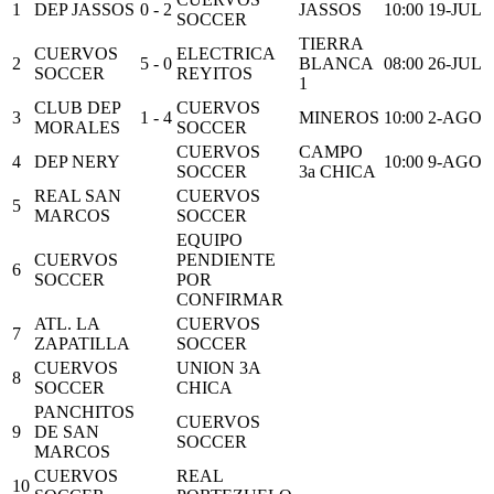
1
DEP JASSOS
0 - 2
JASSOS
10:00
19-JUL
SOCCER
TIERRA
CUERVOS
ELECTRICA
2
5 - 0
BLANCA
08:00
26-JUL
SOCCER
REYITOS
1
CLUB DEP
CUERVOS
3
1 - 4
MINEROS
10:00
2-AGO
MORALES
SOCCER
CUERVOS
CAMPO
4
DEP NERY
10:00
9-AGO
SOCCER
3a CHICA
REAL SAN
CUERVOS
5
MARCOS
SOCCER
EQUIPO
CUERVOS
PENDIENTE
6
SOCCER
POR
CONFIRMAR
ATL. LA
CUERVOS
7
ZAPATILLA
SOCCER
CUERVOS
UNION 3A
8
SOCCER
CHICA
PANCHITOS
CUERVOS
9
DE SAN
SOCCER
MARCOS
CUERVOS
REAL
10