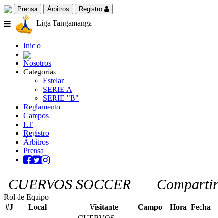
Prensa
Árbitros
Registro
Liga Tangamanga
Inicio
Nosotros
Categorías
Estelar
SERIE A
SERIE "B"
Reglamento
Campos
LT
Registro
Árbitros
Prensa
CUERVOS SOCCER
Comparti
Rol de Equipo
#J
Local
Visitante
Campo
Hora
Fecha
CUERVOS