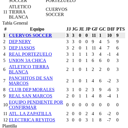
SOCCER
PORTEZUELO
ATLETICO
CUERVOS
11
TIERRA
SOCCER
BLANCA
Tabla General
#
Equipo
JJ
JG
JE
JP
GF
GC
DIF
PTS
1
CUERVOS SOCCER
3
3
0
0
11
1
10
9
2
DEP NERY
3
3
0
0
9
4
5
9
3
DEP JASSOS
3
2
0
1
11
4
7
6
4
REAL PORTEZUELO
3
1
1
1
3
4
-1
4
5
UNION 3A CHICA
2
1
0
1
6
6
0
3
ATLETICO TIERRA
6
2
1
0
1
2
2
0
3
BLANCA
PANCHITOS DE SAN
7
2
1
0
1
4
6
-2
3
MARCOS
8
CLUB DEP MORALES
3
1
0
2
3
9
-6
3
9
REAL SAN MARCOS
2
0
1
1
4
8
-4
1
EQUIPO PENDIENTE POR
10
0
0
0
0
0
0
0
0
CONFIRMAR
11
ATL. LA ZAPATILLA
2
0
0
2
4
6
-2
0
12
ELECTRICA REYITOS
3
0
0
3
1
8
-7
0
Plantilla