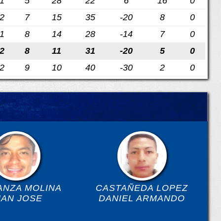
1
5
28
22
6
16
0
2
7
15
35
-20
8
0
1
8
14
28
-14
7
0
2
8
11
31
-20
5
0
2
9
10
40
-30
2
0
ANZA MOLINA
CASTAÑEDA LOPEZ
UAN JOSE
DANIEL ARMANDO