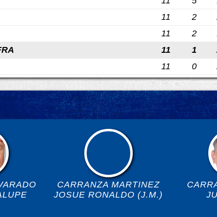
11
5
11
2
11
2
FRA
11
1
11
0
VARADO
CARRANZA MARTINEZ
CARR
ALUPE
JOSUE RONALDO (J.M.)
J