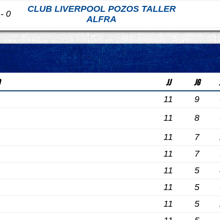
CLUB LIVERPOOL POZOS TALLER
 - 0
ALFRA
JJ
JG
11
9
11
8
11
7
11
7
11
5
11
5
11
5