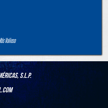
ás Valioso
éricas, S.L.P.
l.com