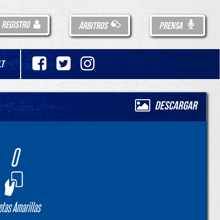
REGISTRO
ÁRBITROS
PRENSA
LT
Descargar
0
etas Amarillas