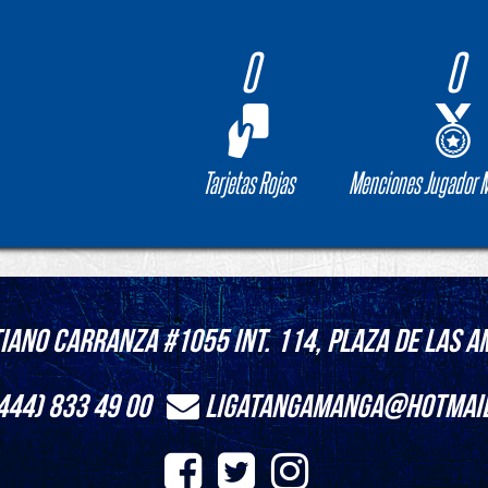
0
0
Tarjetas Rojas
Menciones Jugador M
iano Carranza #1055 int. 114, Plaza de las Am
444) 833 49 00
ligatangamanga@hotmai