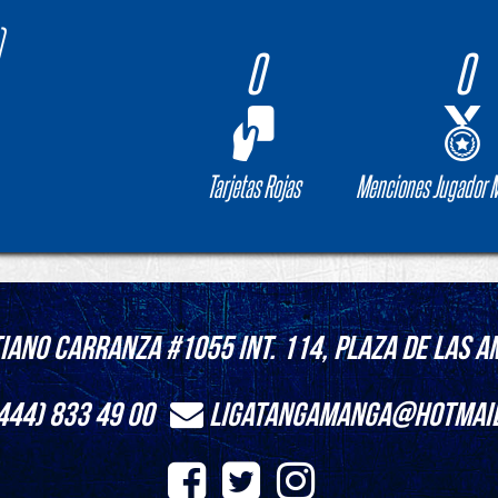
)
0
0
Tarjetas Rojas
Menciones Jugador M
iano Carranza #1055 int. 114, Plaza de las Am
444) 833 49 00
ligatangamanga@hotmai