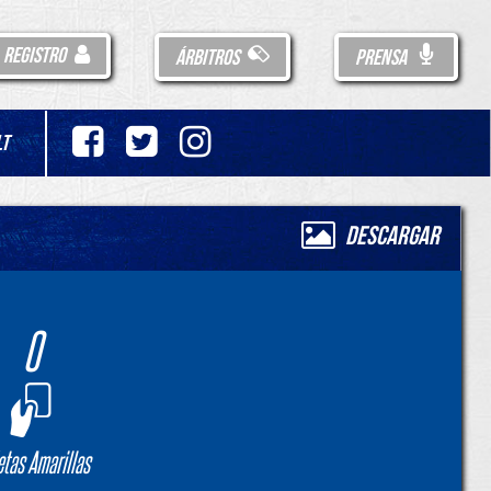
REGISTRO
ÁRBITROS
PRENSA
LT
Descargar
0
etas Amarillas