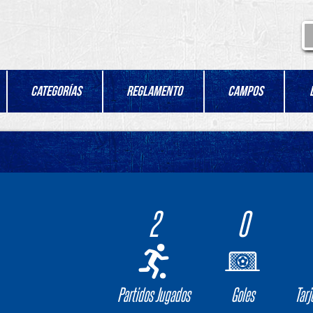
Categorías
Reglamento
Campos
2
0
Partidos Jugados
Goles
Tarj