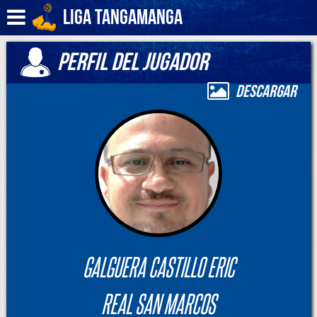
Liga Tangamanga
PERFIL DEL JUGADOR
Descargar
GALGUERA CASTILLO ERIC
REAL SAN MARCOS