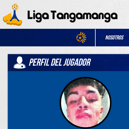
Nosotros
PERFIL DEL JUGADOR