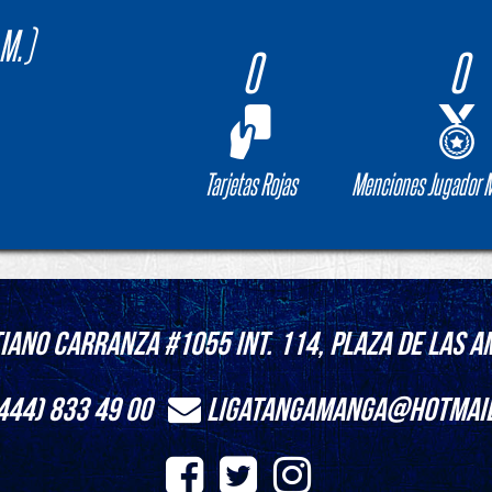
M.)
0
0
Tarjetas Rojas
Menciones Jugador M
iano Carranza #1055 int. 114, Plaza de las Am
444) 833 49 00
ligatangamanga@hotmai