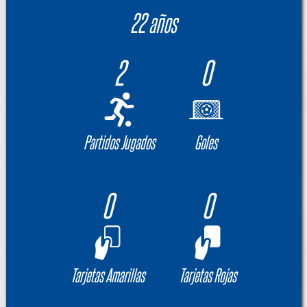
22 años
2
0
Partidos Jugados
Goles
0
0
Tarjetas Amarillas
Tarjetas Rojas